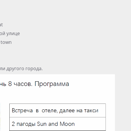
at
ой улице
 town
ли другого города.