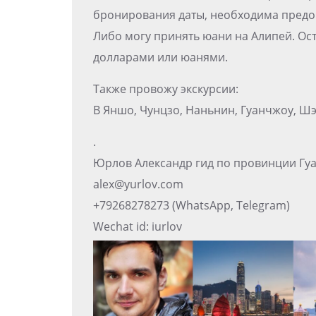
бронирования даты, необходима предопла
Либо могу принять юани на Алипей. Ос
долларами или юанями.
Также провожу экскурсии:
В Яншо, Чунцзо, Наньнин, Гуанчжоу, Ш
.
Юрлов Александр гид по провинции Гуа
alex@yurlov.com
+79268278273 (WhatsApp, Telegram)
Wechat id: iurlov