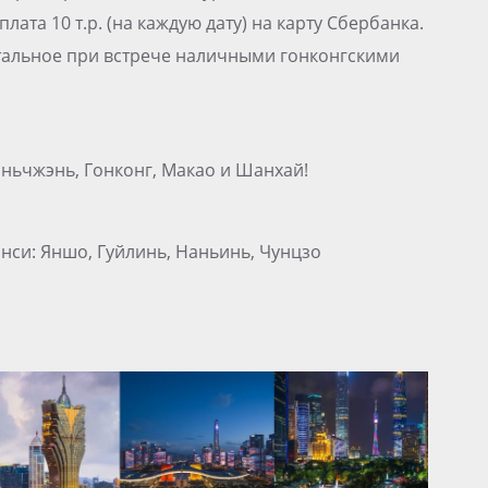
та 10 т.р. (на каждую дату) на карту Сбербанка.
тальное при встрече наличными гонконгскими
эньчжэнь, Гонконг, Макао и Шанхай!
нси: Яншо, Гуйлинь, Наньинь, Чунцзо