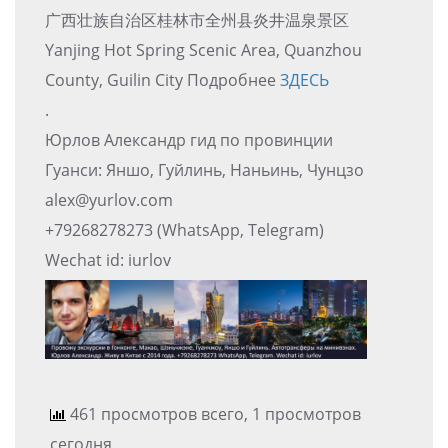
广西壮族自治区桂林市全州县炎井温泉景区
Yanjing Hot Spring Scenic Area, Quanzhou
County, Guilin City Подробнее
ЗДЕСЬ
.
Юрлов Александр гид по провинции
Гуанси: Яншо, Гуйлинь, Наньинь, Чунцзо
alex@yurlov.com
+79268278273 (WhatsApp, Telegram)
Wechat id: iurlov
461 просмотров всего, 1 просмотров
сегодня